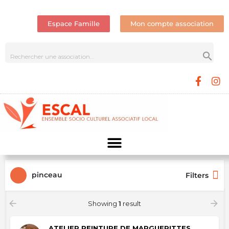
Espace Famille
Mon compte association
pinceau
Filters
Showing
1
result
ATELIER PEINTURE DE MARGUERITTES,