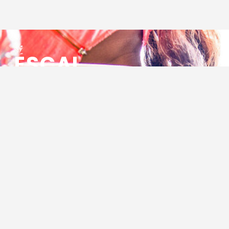
ESCAL
ENSEMBLE SOCIO CULTUREL
ASSOCIATIF LOCAL
Centre Socioculturel ESCAL
7 ter rue des Cévennes
BP 47
30320 Marguerittes
Tél : 04.66.75.28.97
Email :
contact@escal.asso.fr
RESSOURCES
Projet Social 2026 – 2027