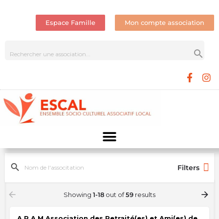
Espace Famille
Mon compte association
Filters
Showing
1-18
out of
59
results
A.R.A.M Association des Retraité(es) et Ami(es) de