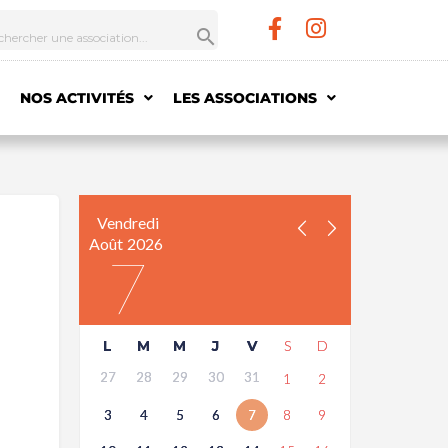
NOS ACTIVITÉS
LES ASSOCIATIONS
Vendredi
Août
2026
7
L
M
M
J
V
S
D
27
28
29
30
31
1
2
3
4
5
6
7
8
9