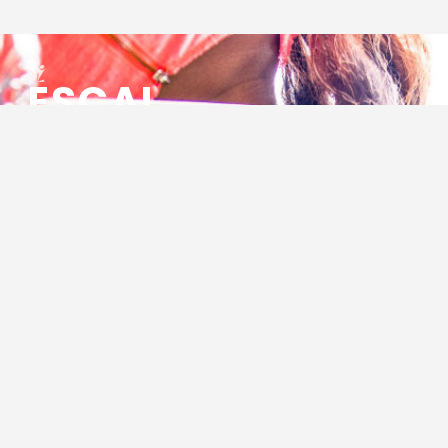
ESCAL
ENSEMBLE SOCIO CULTUREL
ASSOCIATIF LOCAL
Centre Socioculturel ESCAL
7 ter rue des Cévennes
BP 47
30320 Marguerittes
Tél : 04.66.75.28.97
Email :
contact@escal.asso.fr
RESSOURCES
Projet Social 2026 – 2027