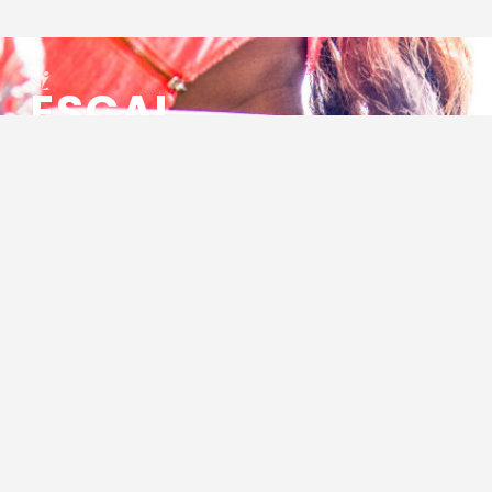
ESCAL
ENSEMBLE SOCIO CULTUREL
ASSOCIATIF LOCAL
Centre Socioculturel ESCAL
7 ter rue des Cévennes
BP 47
30320 Marguerittes
Tél : 04.66.75.28.97
Email :
contact@escal.asso.fr
RESSOURCES
Projet Social 2026 – 2027