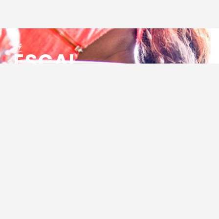
ESCAL
ENSEMBLE SOCIO CULTUREL
ASSOCIATIF LOCAL
Centre Socioculturel ESCAL
7 ter rue des Cévennes
BP 47
30320 Marguerittes
Tél : 04.66.75.28.97
Email :
contact@escal.asso.fr
RESSOURCES
Projet Social 2026 – 2027