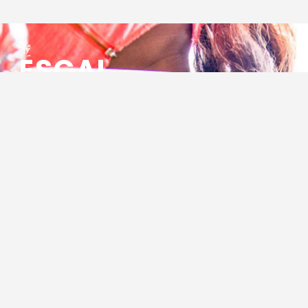
ESCAL
ENSEMBLE SOCIO CULTUREL
ASSOCIATIF LOCAL
Centre Socioculturel ESCAL
7 ter rue des Cévennes
BP 47
30320 Marguerittes
Tél : 04.66.75.28.97
Email :
contact@escal.asso.fr
RESSOURCES
Projet Social 2026 – 2027