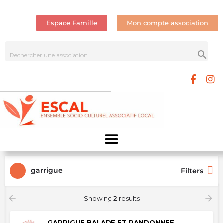
Espace Famille
Mon compte association
garrigue
Filters
Showing
2
results
GARRIGUE BALADE ET RANDONNEE