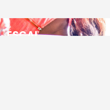
ESCAL
ENSEMBLE SOCIO CULTUREL
ASSOCIATIF LOCAL
Centre Socioculturel ESCAL
7 ter rue des Cévennes
BP 47
30320 Marguerittes
Tél : 04.66.75.28.97
Email :
contact@escal.asso.fr
RESSOURCES
Projet Social 2026 – 2027