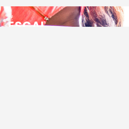
ESCAL
ENSEMBLE SOCIO CULTUREL
ASSOCIATIF LOCAL
Centre Socioculturel ESCAL
7 ter rue des Cévennes
BP 47
30320 Marguerittes
Tél : 04.66.75.28.97
Email :
contact@escal.asso.fr
RESSOURCES
Projet Social 2026 – 2027