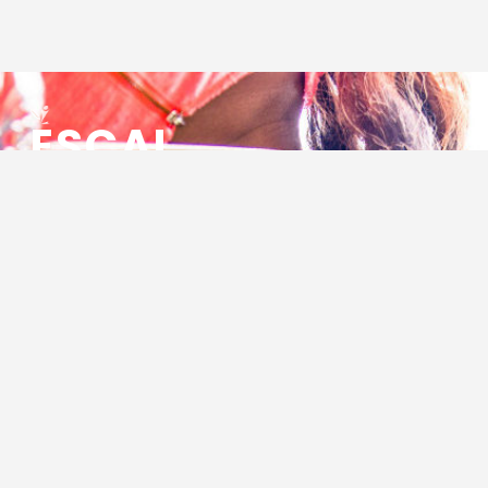
ESCAL
ENSEMBLE SOCIO CULTUREL
ASSOCIATIF LOCAL
Centre Socioculturel ESCAL
7 ter rue des Cévennes
BP 47
30320 Marguerittes
Tél : 04.66.75.28.97
Email :
contact@escal.asso.fr
RESSOURCES
Projet Social 2026 – 2027