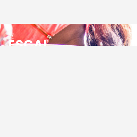
ESCAL
ENSEMBLE SOCIO CULTUREL
ASSOCIATIF LOCAL
Centre Socioculturel ESCAL
7 ter rue des Cévennes
BP 47
30320 Marguerittes
Tél : 04.66.75.28.97
Email :
contact@escal.asso.fr
RESSOURCES
Projet Social 2026 – 2027