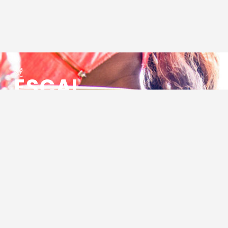
ESCAL
ENSEMBLE SOCIO CULTUREL
ASSOCIATIF LOCAL
Centre Socioculturel ESCAL
7 ter rue des Cévennes
BP 47
30320 Marguerittes
Tél : 04.66.75.28.97
Email :
contact@escal.asso.fr
RESSOURCES