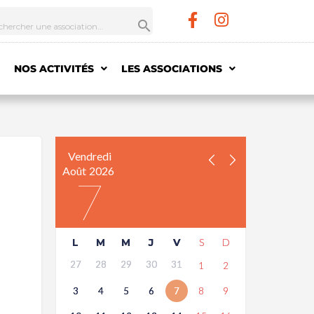
NOS ACTIVITÉS
LES ASSOCIATIONS
Vendredi
Août
2026
7
L
M
M
J
V
S
D
27
28
29
30
31
1
2
3
4
5
6
7
8
9