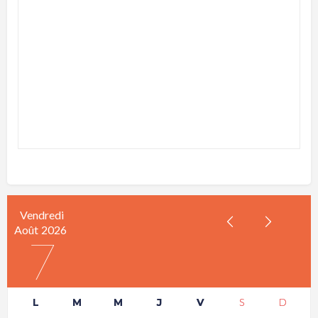
Vendredi
Août
2026
7
L
M
M
J
V
S
D