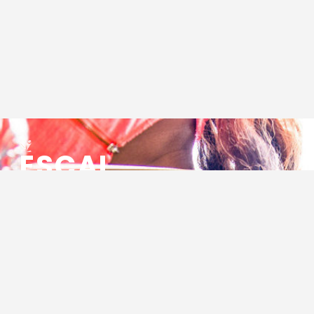
ESCAL
ENSEMBLE SOCIO CULTUREL
ASSOCIATIF LOCAL
Centre Socioculturel ESCAL
7 ter rue des Cévennes
BP 47
30320 Marguerittes
Tél : 04.66.75.28.97
Email :
contact@escal.asso.fr