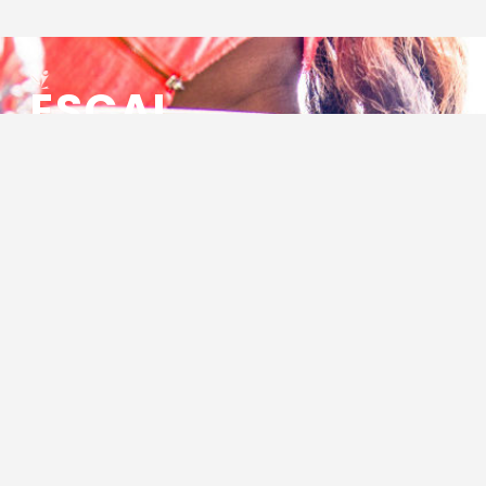
ESCAL
ENSEMBLE SOCIO CULTUREL
ASSOCIATIF LOCAL
Centre Socioculturel ESCAL
7 ter rue des Cévennes
BP 47
30320 Marguerittes
Tél : 04.66.75.28.97
Email :
contact@escal.asso.fr
RESSOURCES
Projet Social 2026 – 2027