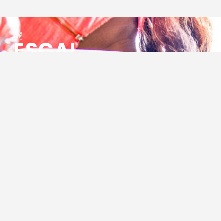
ESCAL
ENSEMBLE SOCIO CULTUREL
ASSOCIATIF LOCAL
Centre Socioculturel ESCAL
7 ter rue des Cévennes
BP 47
30320 Marguerittes
Tél : 04.66.75.28.97
Email :
contact@escal.asso.fr
RESSOURCES
Projet Social 2026 – 2027