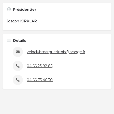
Président(e)
Joseph KIRKLAR
Details
veloclubmarguerittois@orange.fr
04 66 23 92 85
04 66 75 46 30