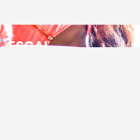
ESCAL
ENSEMBLE SOCIO CULTUREL
ASSOCIATIF LOCAL
Centre Socioculturel ESCAL
7 ter rue des Cévennes
BP 47
30320 Marguerittes
Tél : 04.66.75.28.97
Email :
contact@escal.asso.fr
RESSOURCES
Projet Social 2026 – 2027