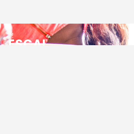
ESCAL
ENSEMBLE SOCIO CULTUREL
ASSOCIATIF LOCAL
Centre Socioculturel ESCAL
7 ter rue des Cévennes
BP 47
30320 Marguerittes
Tél : 04.66.75.28.97
Email :
contact@escal.asso.fr
RESSOURCES
Projet Social 2026 – 2027