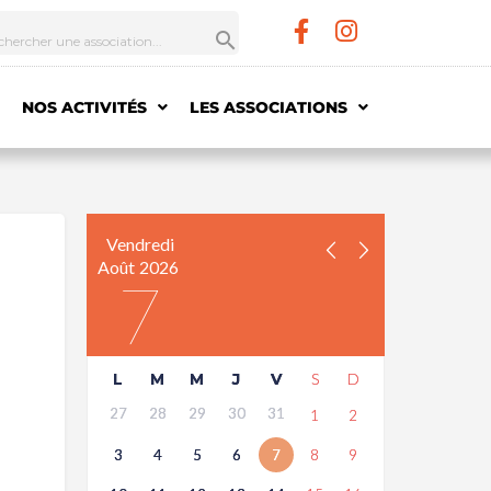
NOS ACTIVITÉS
LES ASSOCIATIONS
Vendredi
Août
2026
7
L
M
M
J
V
S
D
27
28
29
30
31
1
2
3
4
5
6
7
8
9