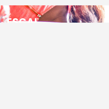
ESCAL
ENSEMBLE SOCIO CULTUREL
ASSOCIATIF LOCAL
Centre Socioculturel ESCAL
7 ter rue des Cévennes
BP 47
30320 Marguerittes
Tél : 04.66.75.28.97
Email :
contact@escal.asso.fr
RESSOURCES
Projet Social 2026 – 2027