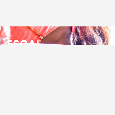
ESCAL
ENSEMBLE SOCIO CULTUREL
ASSOCIATIF LOCAL
Centre Socioculturel ESCAL
7 ter rue des Cévennes
BP 47
30320 Marguerittes
Tél : 04.66.75.28.97
Email :
contact@escal.asso.fr
RESSOURCES