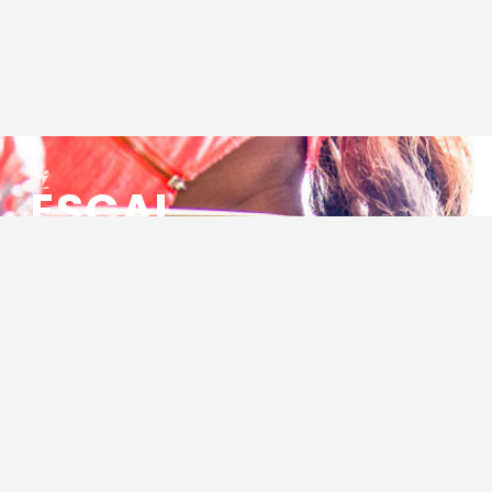
ESCAL
ENSEMBLE SOCIO CULTUREL
ASSOCIATIF LOCAL
Centre Socioculturel ESCAL
7 ter rue des Cévennes
BP 47
30320 Marguerittes
Tél : 04.66.75.28.97
Email :
contact@escal.asso.fr
RESSOURCES