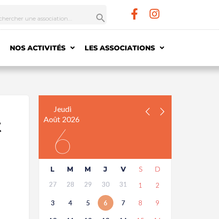
NOS ACTIVITÉS
LES ASSOCIATIONS
Jeudi
Août
2026
t
6
L
M
M
J
V
S
D
27
28
29
30
31
1
2
3
4
5
6
7
8
9