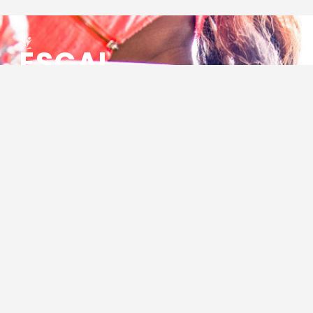
ESCAL
ENSEMBLE SOCIO CULTUREL
ASSOCIATIF LOCAL
Centre Socioculturel ESCAL
7 ter rue des Cévennes
BP 47
30320 Marguerittes
Tél : 04.66.75.28.97
Email :
contact@escal.asso.fr
RESSOURCES
Projet Social 2026 – 2027