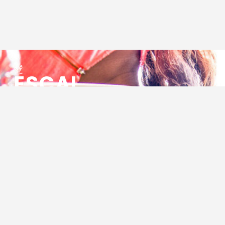
ESCAL
ENSEMBLE SOCIO CULTUREL
ASSOCIATIF LOCAL
Centre Socioculturel ESCAL
7 ter rue des Cévennes
BP 47
30320 Marguerittes
Tél : 04.66.75.28.97
Email :
contact@escal.asso.fr
RESSOURCES
Projet Social 2026 – 2027