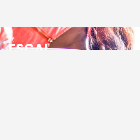
ESCAL
ENSEMBLE SOCIO CULTUREL
ASSOCIATIF LOCAL
Centre Socioculturel ESCAL
7 ter rue des Cévennes
BP 47
30320 Marguerittes
Tél : 04.66.75.28.97
Email :
contact@escal.asso.fr
RESSOURCES
Projet Social 2026 – 2027