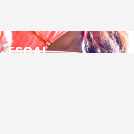
ESCAL
ENSEMBLE SOCIO CULTUREL
ASSOCIATIF LOCAL
Centre Socioculturel ESCAL
7 ter rue des Cévennes
BP 47
30320 Marguerittes
Tél : 04.66.75.28.97
Email :
contact@escal.asso.fr
RESSOURCES