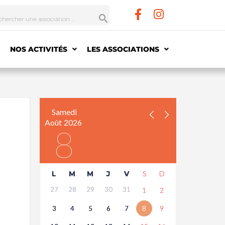
NOS ACTIVITÉS
LES ASSOCIATIONS
Samedi
Août
2026
8
L
M
M
J
V
S
D
27
28
29
30
31
1
2
3
4
5
6
7
8
9