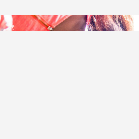
ESCAL
ENSEMBLE SOCIO CULTUREL
ASSOCIATIF LOCAL
Centre Socioculturel ESCAL
7 ter rue des Cévennes
BP 47
30320 Marguerittes
Tél : 04.66.75.28.97
Email :
contact@escal.asso.fr
RESSOURCES
Projet Social 2026 – 2027