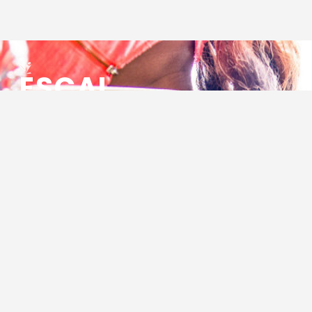
ESCAL
ENSEMBLE SOCIO CULTUREL
ASSOCIATIF LOCAL
Centre Socioculturel ESCAL
7 ter rue des Cévennes
BP 47
30320 Marguerittes
Tél : 04.66.75.28.97
Email :
contact@escal.asso.fr
RESSOURCES
Projet Social 2026 – 2027