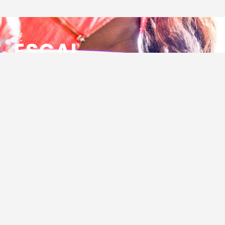
ESCAL
ENSEMBLE SOCIO CULTUREL
ASSOCIATIF LOCAL
Centre Socioculturel ESCAL
7 ter rue des Cévennes
BP 47
30320 Marguerittes
Tél : 04.66.75.28.97
Email :
contact@escal.asso.fr
RESSOURCES
Projet Social 2026 – 2027