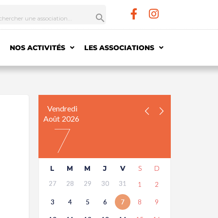
NOS ACTIVITÉS
LES ASSOCIATIONS
Vendredi
Août
2026
7
L
M
M
J
V
S
D
27
28
29
30
31
1
2
3
4
5
6
7
8
9