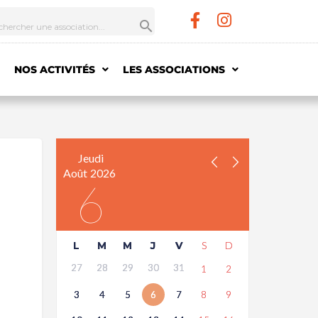
NOS ACTIVITÉS
LES ASSOCIATIONS
Jeudi
Août
2026
6
L
M
M
J
V
S
D
27
28
29
30
31
1
2
3
4
5
6
7
8
9