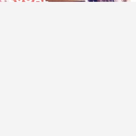
ENSEMBLE SOCIO CULTUREL
ASSOCIATIF LOCAL
Centre Socioculturel ESCAL
7 ter rue des Cévennes
BP 47
30320 Marguerittes
Tél : 04.66.75.28.97
Email :
contact@escal.asso.fr
RESSOURCES
Projet Social 2026 – 2027
Escal Info 290 : Janvier – Février 2026