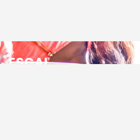
ESCAL
ENSEMBLE SOCIO CULTUREL
ASSOCIATIF LOCAL
Centre Socioculturel ESCAL
7 ter rue des Cévennes
BP 47
30320 Marguerittes
Tél : 04.66.75.28.97
Email :
contact@escal.asso.fr
RESSOURCES