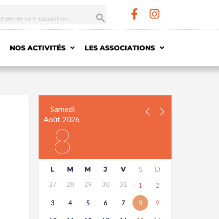
NOS ACTIVITÉS
LES ASSOCIATIONS
Samedi
Août
2026
8
L
M
M
J
V
S
D
27
28
29
30
31
1
2
3
4
5
6
7
8
9