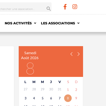
NOS ACTIVITÉS
LES ASSOCIATIONS
Samedi
Août
2026
8
L
M
M
J
V
S
D
27
28
29
30
31
1
2
3
4
5
6
7
8
9