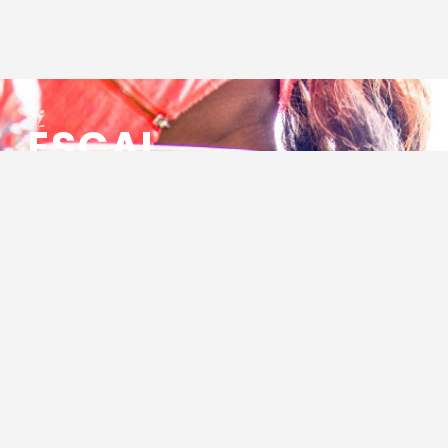
ESCAL
ENSEMBLE SOCIO CULTUREL
ASSOCIATIF LOCAL
Centre Socioculturel ESCAL
7 ter rue des Cévennes
BP 47
30320 Marguerittes
Tél : 04.66.75.28.97
Email :
contact@escal.asso.fr
RESSOURCES
Projet Social 2026 – 2027