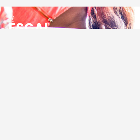
ESCAL
ENSEMBLE SOCIO CULTUREL
ASSOCIATIF LOCAL
Centre Socioculturel ESCAL
7 ter rue des Cévennes
BP 47
30320 Marguerittes
Tél : 04.66.75.28.97
Email :
contact@escal.asso.fr
RESSOURCES
Projet Social 2026 – 2027