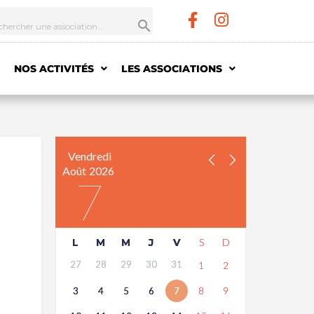
NOS ACTIVITÉS
LES ASSOCIATIONS
Vendredi
Août
2026
7
L
M
M
J
V
S
D
27
28
29
30
31
1
2
3
4
5
6
7
8
9