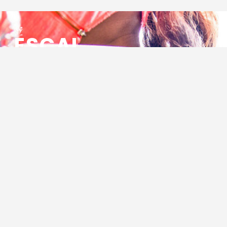
ESCAL
ENSEMBLE SOCIO CULTUREL
ASSOCIATIF LOCAL
Centre Socioculturel ESCAL
7 ter rue des Cévennes
BP 47
30320 Marguerittes
Tél : 04.66.75.28.97
Email :
contact@escal.asso.fr
RESSOURCES
Projet Social 2026 – 2027