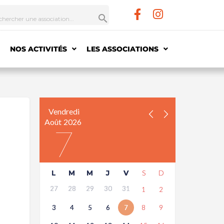
NOS ACTIVITÉS
LES ASSOCIATIONS
Vendredi
Août
2026
7
L
M
M
J
V
S
D
27
28
29
30
31
1
2
3
4
5
6
7
8
9