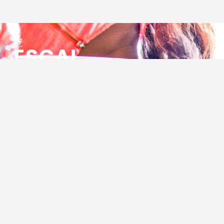
ESCAL
ENSEMBLE SOCIO CULTUREL
ASSOCIATIF LOCAL
Centre Socioculturel ESCAL
7 ter rue des Cévennes
BP 47
30320 Marguerittes
Tél : 04.66.75.28.97
Email :
contact@escal.asso.fr
RESSOURCES
Projet Social 2026 – 2027