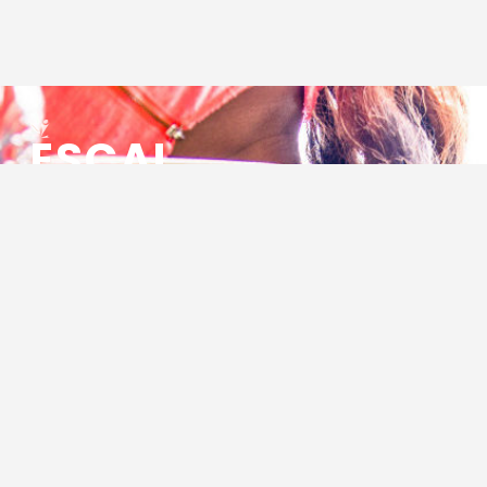
ESCAL
ENSEMBLE SOCIO CULTUREL
ASSOCIATIF LOCAL
Centre Socioculturel ESCAL
7 ter rue des Cévennes
BP 47
30320 Marguerittes
Tél : 04.66.75.28.97
Email :
contact@escal.asso.fr
RESSOURCES
Projet Social 2026 – 2027