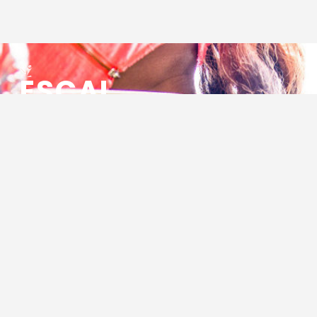
ESCAL
ENSEMBLE SOCIO CULTUREL
ASSOCIATIF LOCAL
Centre Socioculturel ESCAL
7 ter rue des Cévennes
BP 47
30320 Marguerittes
Tél : 04.66.75.28.97
Email :
contact@escal.asso.fr
RESSOURCES
Projet Social 2026 – 2027