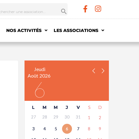
NOS ACTIVITÉS
LES ASSOCIATIONS
Jeudi
Août
2026
6
L
M
M
J
V
S
D
27
28
29
30
31
1
2
3
4
5
6
7
8
9