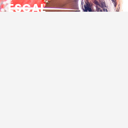
ESCAL
ENSEMBLE SOCIO CULTUREL
ASSOCIATIF LOCAL
Centre Socioculturel ESCAL
7 ter rue des Cévennes
BP 47
30320 Marguerittes
Tél : 04.66.75.28.97
Email :
contact@escal.asso.fr
RESSOURCES
Projet Social 2026 – 2027
Escal Info 290 : Janvier – Février 2026